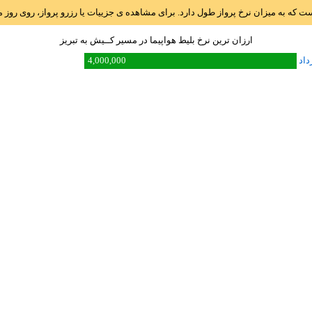
است که به میزان نرخ پرواز طول دارد. برای مشاهده ی جزییات یا رزرو پرواز، روی رو
ارزان ترین نرخ بلیط هواپیما در مسیر کــيش به تبريز
4,000,000