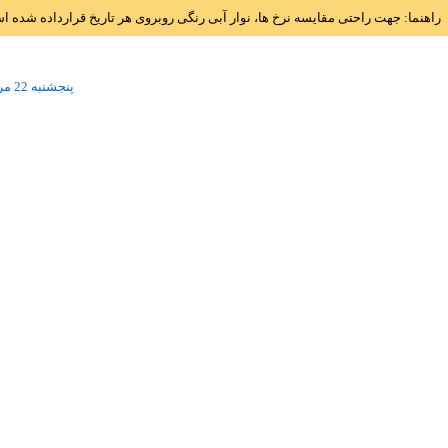
راهنما: جهت راحتی مقایسه نرخ ها، نوار آبی رنگی روبروی هر تاریخ قرارداده شده 
پنجشنبه 22 مرداد