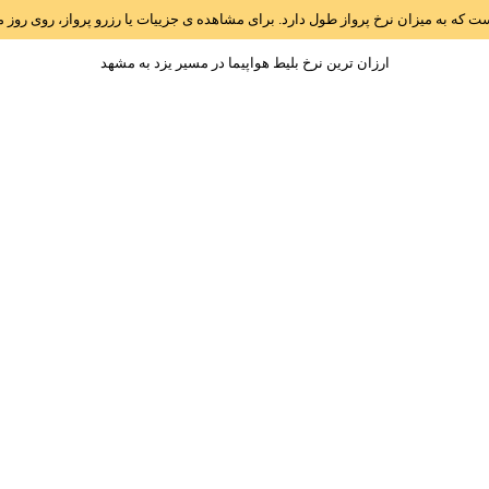
است که به میزان نرخ پرواز طول دارد. برای مشاهده ی جزییات یا رزرو پرواز، روی رو
ارزان ترین نرخ بلیط هواپیما در مسیر يزد به مشهد