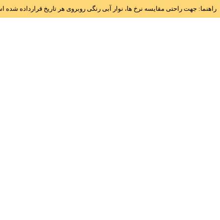
راهنما: جهت راحتی مقایسه نرخ ها، نوار آبی رنگی روبروی هر تاریخ قرارداده شده 